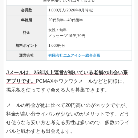
基本を知っていればすぐ会える
会員数
1,000万人(2026年8月時点)
年齢層
20代前半～40代後半
女性：無料
料金
メッセージ1通/約70円
無料ポイント
1,000円分
運営会社
有限会社エムアイシー総合企画
Jメールは、25年以上運営が続いている老舗の出会い系
アプリです。
PCMAXやワクワクメールなどと同様に、
掲示板を使ってすぐ会える人を募集できます。
メールの料金が他に比べて20円高いのがネックですが、
料金が高い分ライバルが少ないのがメリットです。どう
せ使うなら安い方と考える男性は多いので、多数のライ
バルと戦わずとも出会えます。