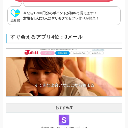
今なら
1,200円分のポイントが無料
で貰えます！
女性も3人に1人はヤリモク
でセフレ作りが簡単！
編集部
すぐ会えるアプリ4位：Jメール
おすすめ度