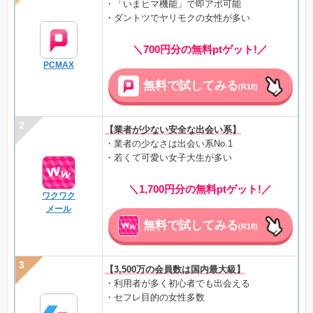
・「いまヒマ機能」で即アポ可能
・ダントツでヤリモクの女性が多い
＼700円分の無料ptゲット!／
PCMAX
無料で試してみる
(R18)
【業者が少ない安全な出会い系】
・業者の少なさは出会い系No.1
・若くて可愛い女子大生が多い
＼1,700円分の無料ptゲット!／
ワクワク
メール
無料で試してみる
(R18)
【3,500万の会員数は国内最大級】
・利用者が多く初心者でも出会える
・セフレ目的の女性多数