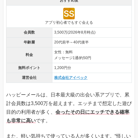
おすすめ度
アプリ初心者でもすぐ会える
会員数
3,500万(2026年8月時点)
年齢層
20代前半～40代後半
女性：無料
料金
メッセージ1通/約50円
無料ポイント
1,200円分
運営会社
株式会社アイベック
ハッピーメールは、日本最大級の出会い系アプリで、累
計会員数は3,500万を超えます。エッチまで想定した遊び
目的の利用者が多く、
会ったその日にエッチできる確率
も非常に高い
です。
また、軽い気持ちで使っている人が多くいます。“怪しい