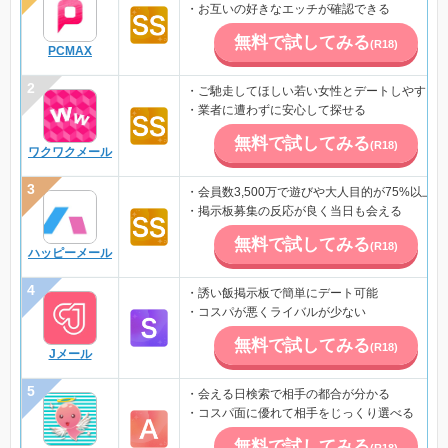
・お互いの好きなエッチが確認できる
無料で試してみる
(R18)
PCMAX
・ご馳走してほしい若い女性とデートしやすい
・業者に遭わずに安心して探せる
無料で試してみる
(R18)
ワクワクメール
・会員数3,500万で遊びや大人目的が75%以上
・掲示板募集の反応が良く当日も会える
無料で試してみる
(R18)
ハッピーメール
・誘い飯掲示板で簡単にデート可能
・コスパが悪くライバルが少ない
無料で試してみる
(R18)
Jメール
・会える日検索で相手の都合が分かる
・コスパ面に優れて相手をじっくり選べる
無料で試してみる