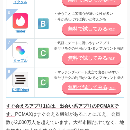
(R18)
イククル
・会うことに警戒心が薄い女性が多い
・今が楽しければ良いと考えがち
無料で試してみる
(R18)
Tinder
・気軽にデートに誘いやすいアプリ
※ヤリモクの利用がバレるとアカウント凍結
無料で試してみる
(R18)
タップル
・マッチング=デート成立で出会いやすい
※ヤリモクの利用がバレるとアカウント凍結
無料で試してみる
(R18)
D³(旧Dine)
すぐ会えるアプリ1位は、出会い系アプリのPCMAXで
す。
PCMAXはすぐ会える機能があることに加え、会員
数が2,000万人を超えています。大都市圏だけでなく、地