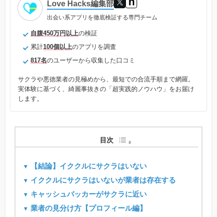
n
Love Hacks編集部
出会い系アプリを徹底検証する専門チーム
自腹450万円以上
の検証
累計
100個以上
のアプリを調査
817名
のユーザーから収集した口コミ
サクラや悪徳業者の見極めから、最短での合流手順まで網羅。
実体験に基づく、綺麗事抜きの「超実践的ノウハウ」をお届け
します。
目次
【結論】イククルにサクラはいない
イククルにサクラはいないが業者は存在する
キャッシュバッカーがサクラに近い
業者の見分け方【プロフィール編】