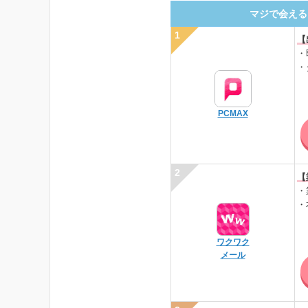
マジで会える
【
・
・
PCMAX
【
・
・
ワクワク
メール