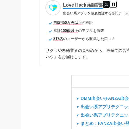
n
Love Hacks編集部
出会い系アプリを徹底検証する専門チーム
自腹450万円以上
の検証
累計
100個以上
のアプリを調査
817名
のユーザーから収集した口コミ
サクラや悪徳業者の見極めから、最短での合
ハウ」をお届けします。
DMM出会い(FANZA出
出会い系アプリテクニッ
出会い系アプリテクニッ
まとめ：FANZA出会