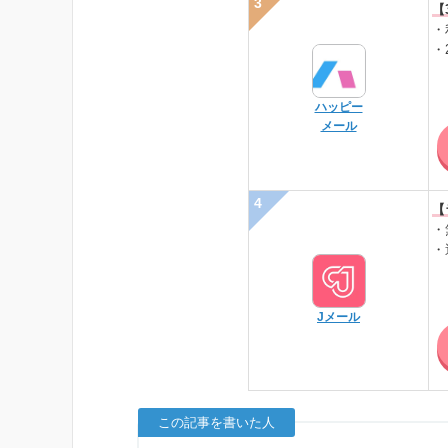
【
・
・
ハッピー
メール
【
・
・
Jメール
この記事を書いた人