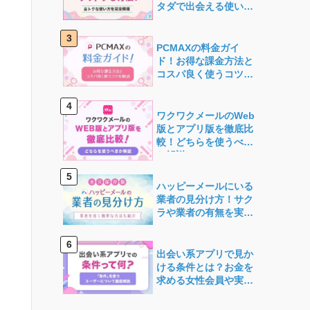
タダで出会える使い方
を徹底解説
PCMAXの料金ガイ
ド！お得な課金方法と
コスパ良く使うコツを
解説
ワクワクメールのWeb
版とアプリ版を徹底比
較！どちらを使うべき
か解説
ハッピーメールにいる
業者の見分け方！サク
ラや業者の有無を実際
に検証
出会い系アプリで見か
ける条件とは？お金を
求める女性会員や実態
について徹底解説！