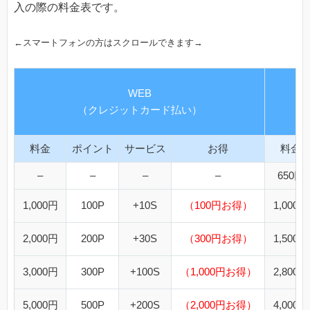
入の際の料金表です。
←スマートフォンの方はスクロールできます→
WEB
（クレジットカード払い）
（Ap
料金
ポイント
サービス
お得
料金
–
–
–
–
650円
1,000円
100P
+10S
（100円お得）
1,000円
2,000円
200P
+30S
（300円お得）
1,500円
3,000円
300P
+100S
（1,000円お得）
2,800円
5,000円
500P
+200S
（2,000円お得）
4,000円