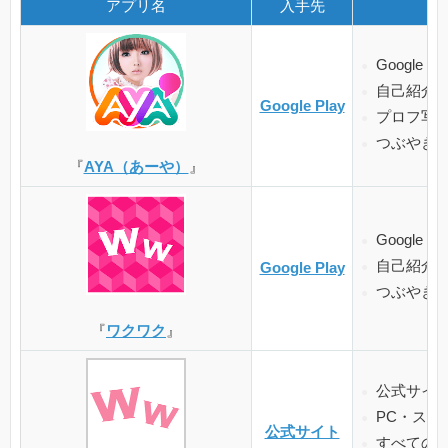
アプリ名
入手先
Google
自己紹介
Google Play
プロフ写
つぶやき
『
AYA（あーや）
』
Google
自己紹介
Google Play
つぶやき
『
ワクワク
』
公式サイ
PC・スマ
公式サイト
すべての