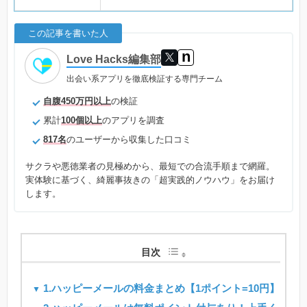
この記事を書いた人
n
Love Hacks編集部
出会い系アプリを徹底検証する専門チーム
自腹450万円以上
の検証
累計
100個以上
のアプリを調査
817名
のユーザーから収集した口コミ
サクラや悪徳業者の見極めから、最短での合流手順まで網羅。
実体験に基づく、綺麗事抜きの「超実践的ノウハウ」をお届け
します。
目次
1.ハッピーメールの料金まとめ【1ポイント=10円】