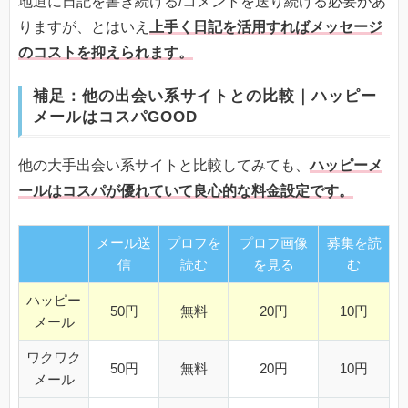
地道に日記を書き続ける/コメントを送り続ける必要があ
りますが、とはいえ
上手く日記を活用すればメッセージ
のコストを抑えられます。
補足：他の出会い系サイトとの比較｜ハッピー
メールはコスパGOOD
他の大手出会い系サイトと比較してみても、
ハッピーメ
ールはコスパが優れていて良心的な料金設定です。
メール送
プロフを
プロフ画像
募集を読
信
読む
を見る
む
ハッピー
50円
無料
20円
10円
メール
ワクワク
50円
無料
20円
10円
メール