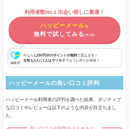
利用者数No.1 出会い探しに最適！
ハッピーメール
を
無料で試してみる
(R18)
今なら
1,200円分のポイントが無料
で貰えます！
女性も3人に1人はヤリモク
でセフレ作りが簡単！
編集部
ハッピーメールの良い口コミ評判
ハッピーメール利用者の評判を調べた結果、ポジティブ
な口コミやレビューは以下のような内容が目立ちまし
た。
良い口コミや評判をまとめると…