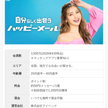
3,500万(2026年8月時点)
会員数
※マッチングアプリ業界No.1
エリア
全国。地方でも出会いが探せる。
年齢層
20代前半～40代後半
ポイント制
料金
約50円/メッセージ1通
※初回登録で1,200円分獲得
退会
いつでも無料で退会可能
運営会社
株式会社アイベック