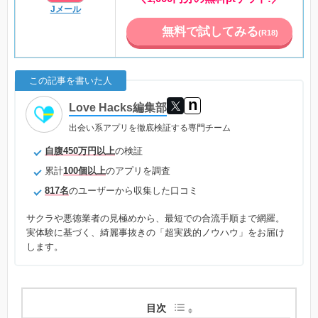
Jメール
無料で試してみる
(R18)
この記事を書いた人
n
Love Hacks編集部
出会い系アプリを徹底検証する専門チーム
自腹450万円以上
の検証
累計
100個以上
のアプリを調査
817名
のユーザーから収集した口コミ
サクラや悪徳業者の見極めから、最短での合流手順まで網羅。
実体験に基づく、綺麗事抜きの「超実践的ノウハウ」をお届け
します。
目次