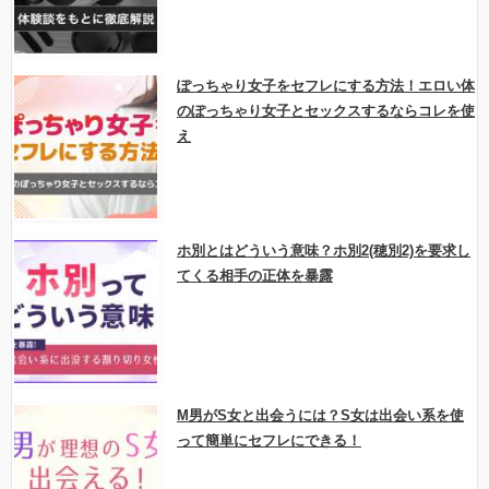
ぽっちゃり女子をセフレにする方法！エロい体
のぽっちゃり女子とセックスするならコレを使
え
ホ別とはどういう意味？ホ別2(穂別2)を要求し
てくる相手の正体を暴露
M男がS女と出会うには？S女は出会い系を使
って簡単にセフレにできる！