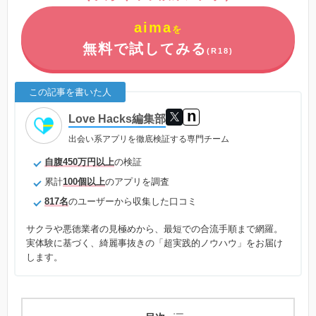
aima
を
無料で試してみる
(R18)
この記事を書いた人
n
Love Hacks編集部
出会い系アプリを徹底検証する専門チーム
自腹450万円以上
の検証
累計
100個以上
のアプリを調査
817名
のユーザーから収集した口コミ
サクラや悪徳業者の見極めから、最短での合流手順まで網羅。
実体験に基づく、綺麗事抜きの「超実践的ノウハウ」をお届け
します。