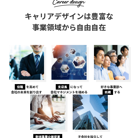
キャリアデザインは豊富な
事業領域から自由自在
役職
を高めて
支店長
になって
好きな事業部へ
会社の未来を創り出す
会社マネジメントを極める
挑戦
する
新規事業企画提案
子会社を設立して