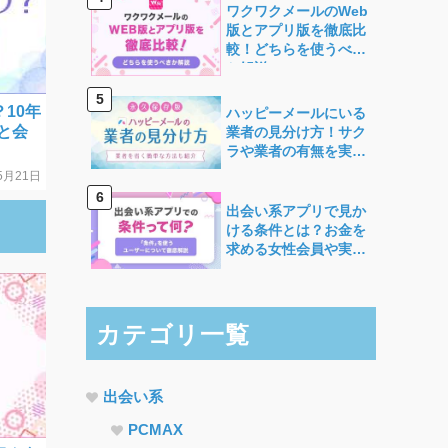
ワクワクメールのWeb
版とアプリ版を徹底比
較！どちらを使うべき
か解説
10年
ハッピーメールにいる
と会
業者の見分け方！サク
ラや業者の有無を実際
に検証
5月21日
出会い系アプリで見か
ける条件とは？お金を
求める女性会員や実態
について徹底解説！
カテゴリ一覧
出会い系
PCMAX