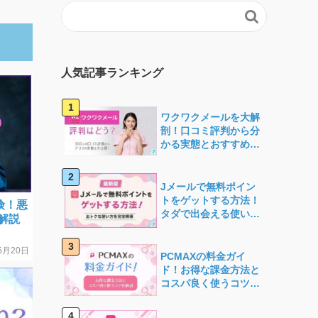

人気記事ランキング
ワクワクメールを大解
剖！口コミ評判から分
かる実態とおすすめで
きる人の特徴
Jメールで無料ポイン
トをゲットする方法！
険！悪
タダで出会える使い方
解説
を徹底解説
5月20日
PCMAXの料金ガイ
ド！お得な課金方法と
コスパ良く使うコツを
解説