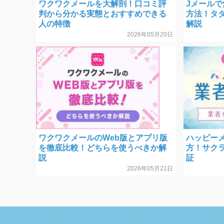
ワクワクメールを大解剖！口コミ評
Jメール
判から分かる実態とおすすめできる
方法！タ
人の特徴
解説
2026年05月20日
ワクワクメールのWeb版とアプリ版
ハッピー
を徹底比較！どちらを使うべきか解
方！サク
説
証
2026年05月21日