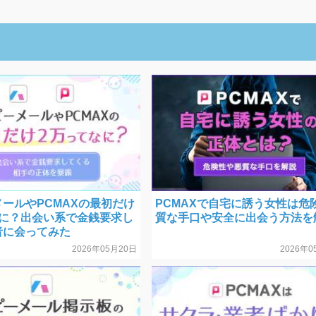
ールやPCMAXの最初だけ
PCMAXで自宅に誘う女性は危
なに？出会い系で金銭要求し
質な手口や安全に出会う方法を
者に会ってみた
2026年05月20日
2026年0